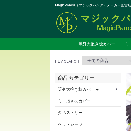
MagicPanda（マジックパンダ）メーカー直営
等身大抱き枕カバー
ミ
第1季作品
第2季作品
第3季作品
第4季作品
第5季作品
第6季作品
第7季作品
ITEM SEARCH
商品カテゴリー
等身大抱き枕カバー
ミニ抱き枕カバー
タペストリー
ベッドシーツ