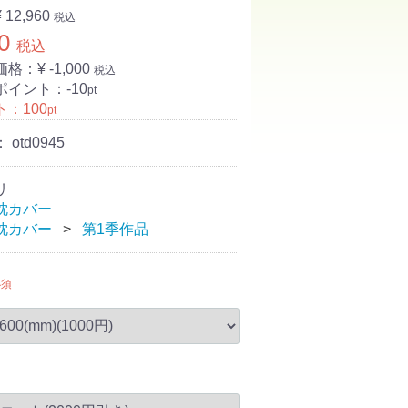
¥ 12,960
税込
0
税込
価格：¥
-1,000
税込
ポイント：
-10
pt
ト：
100
pt
：
otd0945
リ
枕カバー
枕カバー
第1季作品
必須