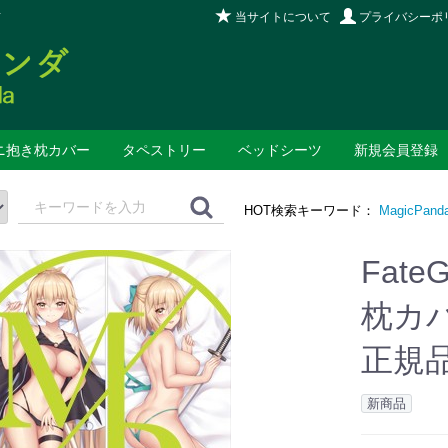
当サイトについて
プライバシーポ
店
ニ抱き枕カバー
タペストリー
ベッドシーツ
新規会員登録
HOT検索キーワード：
MagicPand
Fate
枕カバー
正規品 
新商品