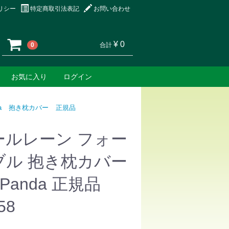
リシー
特定商取引法表記
お問い合わせ
¥ 0
0
合計
お気に入り
ログイン
a
抱き枕カバー
正規品
ールレーン フォー
ブル 抱き枕カバー
cPanda 正規品
58