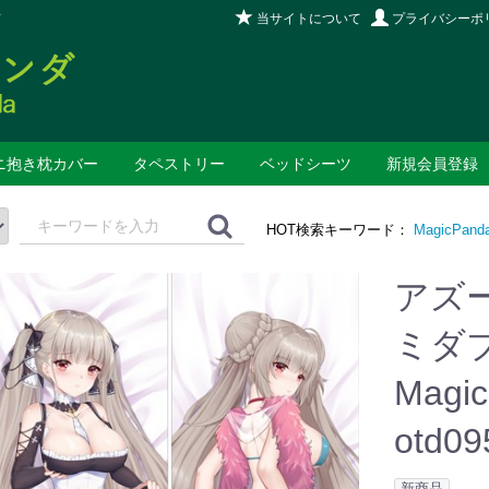
当サイトについて
プライバシーポ
店
ニ抱き枕カバー
タペストリー
ベッドシーツ
新規会員登録
HOT検索キーワード：
MagicPand
アズ
ミダ
Magi
otd09
新商品