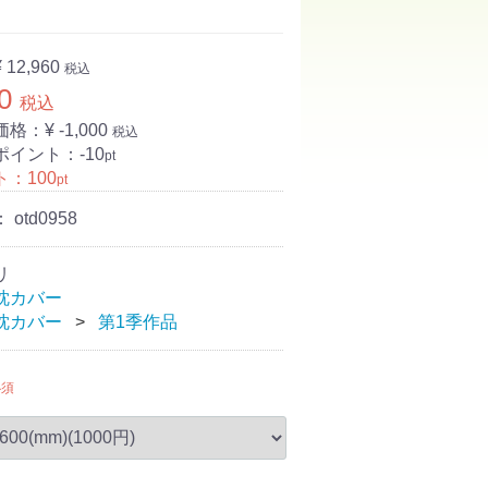
¥ 12,960
税込
0
税込
価格：¥
-1,000
税込
ポイント：
-10
pt
ト：
100
pt
：
otd0958
リ
枕カバー
枕カバー
第1季作品
必須