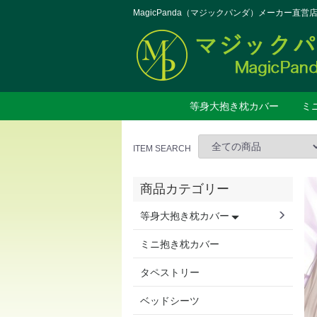
MagicPanda（マジックパンダ）メーカー直営
等身大抱き枕カバー
ミ
第1季作品
第2季作品
第3季作品
第4季作品
第5季作品
第6季作品
第7季作品
ITEM SEARCH
商品カテゴリー
等身大抱き枕カバー
ミニ抱き枕カバー
タペストリー
ベッドシーツ