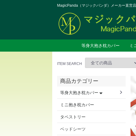
MagicPanda（マジックパンダ）メーカー直営
等身大抱き枕カバー
ミ
第1季作品
第2季作品
第3季作品
第4季作品
第5季作品
第6季作品
第7季作品
ITEM SEARCH
商品カテゴリー
等身大抱き枕カバー
ミニ抱き枕カバー
タペストリー
ベッドシーツ