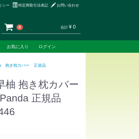
リシー
特定商取引法表記
お問い合わせ
¥ 0
0
合計
お気に入り
ログイン
a
抱き枕カバー
正規品
早柚 抱き枕カバー
cPanda 正規品
446