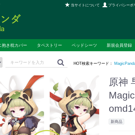
当サイトについて
プライバシーポ
店
ニ抱き枕カバー
タペストリー
ベッドシーツ
新規会員登録
HOT検索キーワード：
MagicPand
原神 
Magi
omd1
新商品