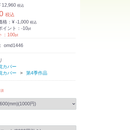
¥ 12,960
税込
0
税込
価格：¥
-1,000
税込
ポイント：
-10
pt
ト：
100
pt
：
omd1446
リ
枕カバー
枕カバー
第4季作品
必須